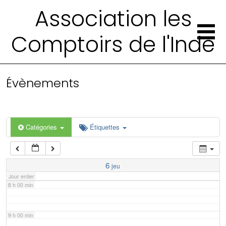
2 h 00 min
Association les
Comptoirs de l'Inde
3 h 00 min
4 h 00 min
Évènements
5 h 00 min
6 h 00 min
Catégories
Étiquettes
7 h 00 min
6
jeu
Jour entier
8 h 00 min
9 h 00 min