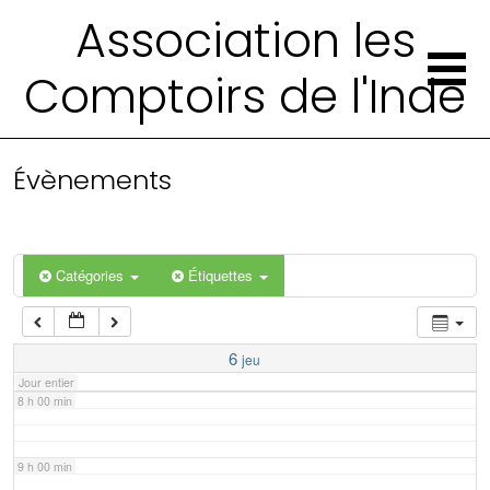
2 h 00 min
Association les
Comptoirs de l'Inde
3 h 00 min
4 h 00 min
Évènements
5 h 00 min
6 h 00 min
Catégories
Étiquettes
7 h 00 min
6
jeu
Jour entier
8 h 00 min
9 h 00 min