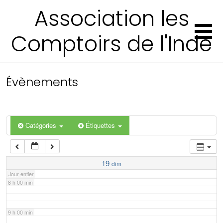
2 h 00 min
Association les
Comptoirs de l'Inde
3 h 00 min
4 h 00 min
Évènements
5 h 00 min
6 h 00 min
Catégories
Étiquettes
7 h 00 min
19
dim
Jour entier
8 h 00 min
9 h 00 min