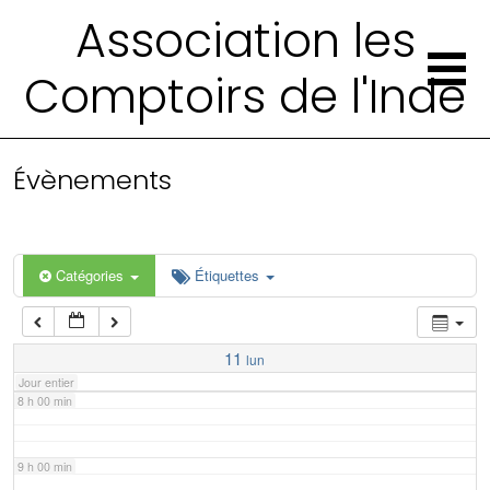
2 h 00 min
Association les
Comptoirs de l'Inde
3 h 00 min
4 h 00 min
Évènements
5 h 00 min
6 h 00 min
Catégories
Étiquettes
7 h 00 min
11
lun
Jour entier
8 h 00 min
9 h 00 min