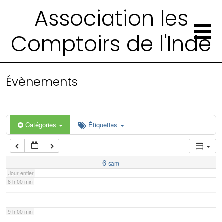
2 h 00 min
Association les
Comptoirs de l'Inde
3 h 00 min
4 h 00 min
Évènements
5 h 00 min
6 h 00 min
Catégories
Étiquettes
7 h 00 min
6
sam
Jour entier
8 h 00 min
9 h 00 min