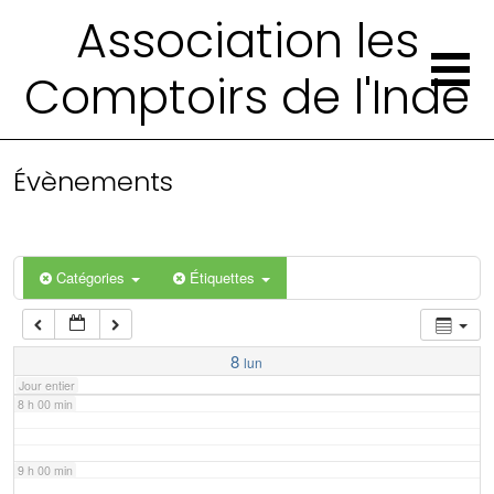
2 h 00 min
Association les
Comptoirs de l'Inde
3 h 00 min
4 h 00 min
Évènements
5 h 00 min
6 h 00 min
Catégories
Étiquettes
7 h 00 min
8
lun
Jour entier
8 h 00 min
9 h 00 min