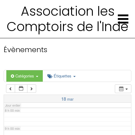
2 h 00 min
Association les
Comptoirs de l'Inde
3 h 00 min
4 h 00 min
Évènements
5 h 00 min
6 h 00 min
Catégories
Étiquettes
7 h 00 min
18
mar
Jour entier
8 h 00 min
9 h 00 min