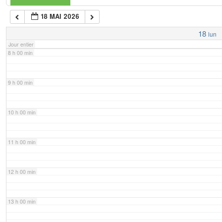
18 MAI 2026
7 h 00 min
18
lun
Jour entier
8 h 00 min
9 h 00 min
10 h 00 min
11 h 00 min
12 h 00 min
13 h 00 min