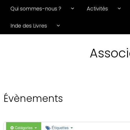
Qui sommes-nous ?
Activités
0 h 00 min
Inde des Livres
1 h 00 min
Associ
2 h 00 min
3 h 00 min
4 h 00 min
Évènements
5 h 00 min
6 h 00 min
Catégories
Étiquettes