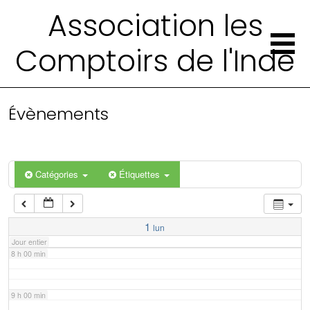
2 h 00 min
Association les
Comptoirs de l'Inde
3 h 00 min
4 h 00 min
Évènements
5 h 00 min
6 h 00 min
Catégories
Étiquettes
7 h 00 min
1
lun
Jour entier
8 h 00 min
9 h 00 min