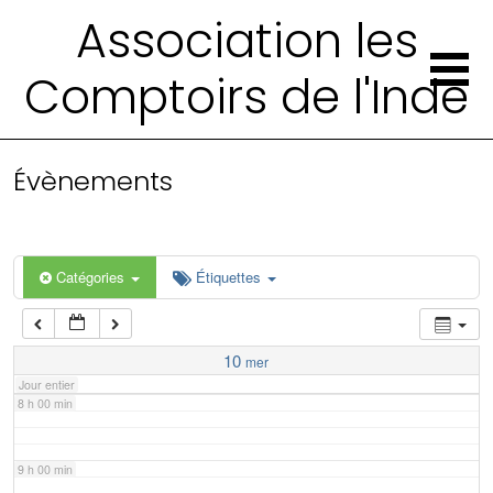
2 h 00 min
Association les
Comptoirs de l'Inde
3 h 00 min
4 h 00 min
Évènements
5 h 00 min
6 h 00 min
Catégories
Étiquettes
7 h 00 min
10
mer
Jour entier
8 h 00 min
9 h 00 min