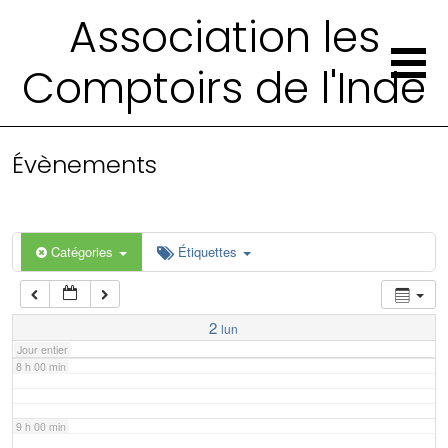
2 h 00 min
Association les
Comptoirs de l'Inde
3 h 00 min
4 h 00 min
Évènements
5 h 00 min
6 h 00 min
Catégories
Étiquettes
7 h 00 min
2
lun
Jour entier
8 h 00 min
9 h 00 min