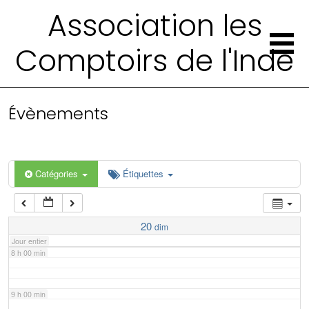
2 h 00 min
Association les
Comptoirs de l'Inde
3 h 00 min
4 h 00 min
Évènements
5 h 00 min
6 h 00 min
Catégories
Étiquettes
7 h 00 min
20
dim
Jour entier
8 h 00 min
9 h 00 min