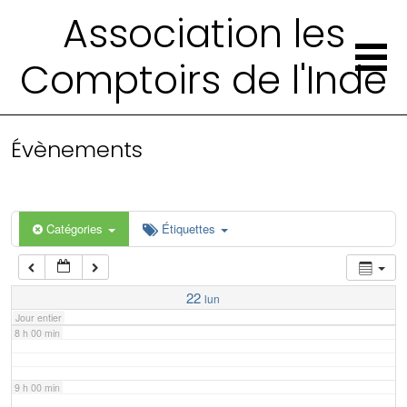
2 h 00 min
Association les
Comptoirs de l'Inde
3 h 00 min
4 h 00 min
Évènements
5 h 00 min
6 h 00 min
Catégories
Étiquettes
7 h 00 min
22
lun
Jour entier
8 h 00 min
9 h 00 min