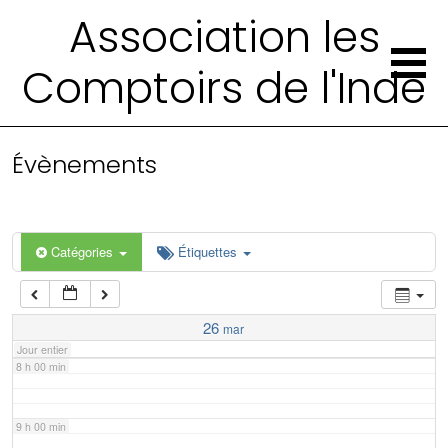
2 h 00 min
Association les
Comptoirs de l'Inde
3 h 00 min
4 h 00 min
Évènements
5 h 00 min
6 h 00 min
Catégories
Étiquettes
7 h 00 min
26
mar
Jour entier
8 h 00 min
9 h 00 min