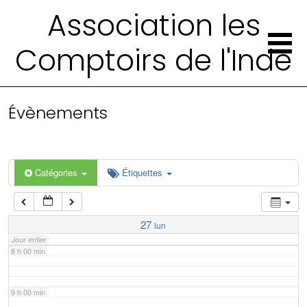
2 h 00 min
Association les
Comptoirs de l'Inde
3 h 00 min
4 h 00 min
Évènements
5 h 00 min
6 h 00 min
Catégories
Étiquettes
7 h 00 min
27
lun
Jour entier
8 h 00 min
9 h 00 min