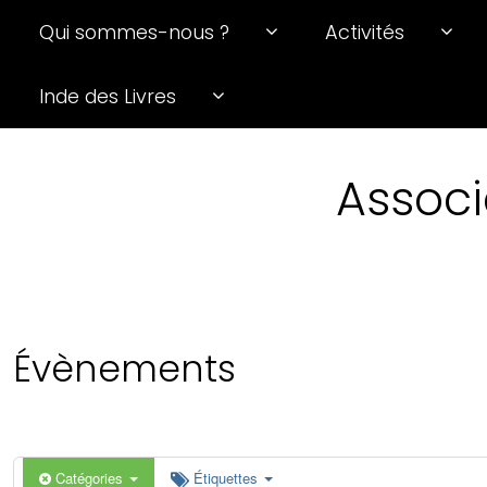
Qui sommes-nous ?
Activités
0 h 00 min
Inde des Livres
1 h 00 min
Associ
2 h 00 min
3 h 00 min
4 h 00 min
Évènements
5 h 00 min
6 h 00 min
Catégories
Étiquettes