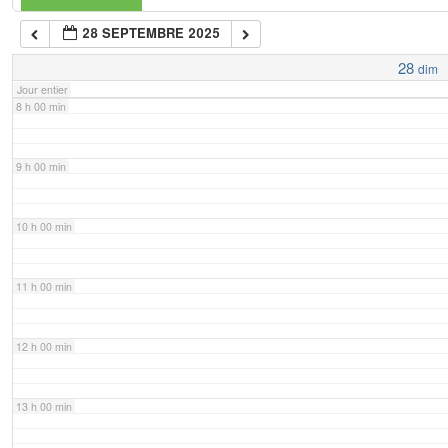
28 SEPTEMBRE 2025
7 h 00 min
28
dim
Jour entier
8 h 00 min
9 h 00 min
10 h 00 min
11 h 00 min
12 h 00 min
13 h 00 min