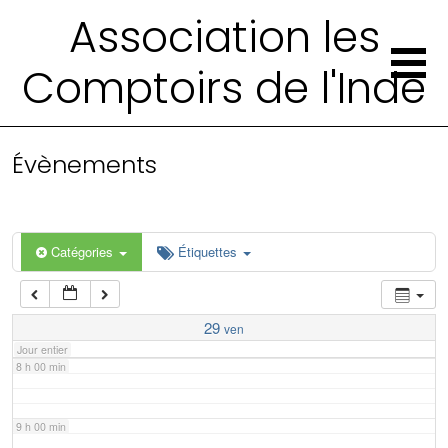
2 h 00 min
Association les
Comptoirs de l'Inde
3 h 00 min
4 h 00 min
Évènements
5 h 00 min
6 h 00 min
Catégories
Étiquettes
7 h 00 min
29
ven
Jour entier
8 h 00 min
9 h 00 min