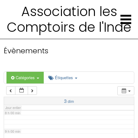
2 h 00 min
Association les
Comptoirs de l'Inde
3 h 00 min
4 h 00 min
Évènements
5 h 00 min
6 h 00 min
Catégories
Étiquettes
7 h 00 min
3
dim
Jour entier
8 h 00 min
9 h 00 min