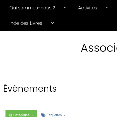
Qui sommes-nous ?
Activités
0 h 00 min
Inde des Livres
1 h 00 min
Associ
2 h 00 min
3 h 00 min
4 h 00 min
Évènements
5 h 00 min
6 h 00 min
Catégories
Étiquettes