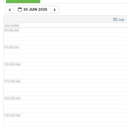
30 JUIN 2026
7 h 00 min
30
mar
Jour entier
8 h 00 min
9 h 00 min
10 h 00 min
11 h 00 min
12 h 00 min
13 h 00 min