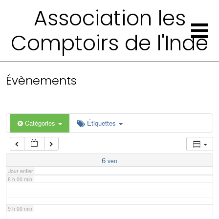
2 h 00 min
Association les
Comptoirs de l'Inde
3 h 00 min
4 h 00 min
Évènements
5 h 00 min
6 h 00 min
Catégories
Étiquettes
7 h 00 min
6
ven
Jour entier
8 h 00 min
9 h 00 min