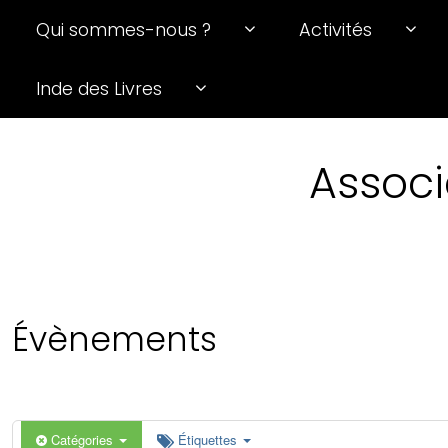
Qui sommes-nous ?
Activités
0 h 00 min
Inde des Livres
1 h 00 min
Associ
2 h 00 min
3 h 00 min
4 h 00 min
Évènements
5 h 00 min
6 h 00 min
Catégories
Étiquettes