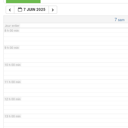
7 JUIN 2025
7 h 00 min
7
sam
Jour entier
8 h 00 min
9 h 00 min
10 h 00 min
11 h 00 min
12 h 00 min
13 h 00 min