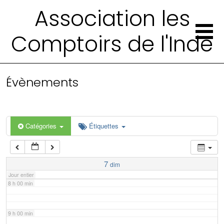
2 h 00 min
Association les
Comptoirs de l'Inde
3 h 00 min
4 h 00 min
Évènements
5 h 00 min
6 h 00 min
Catégories
Étiquettes
7 h 00 min
7
dim
Jour entier
8 h 00 min
9 h 00 min