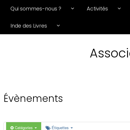
Qui sommes-nous ?
Activités
0 h 00 min
Inde des Livres
1 h 00 min
Associ
2 h 00 min
3 h 00 min
4 h 00 min
Évènements
5 h 00 min
6 h 00 min
Catégories
Étiquettes