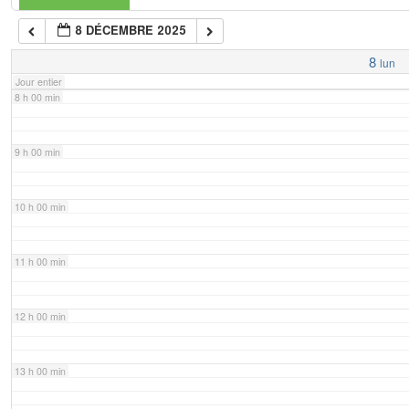
8 DÉCEMBRE 2025
7 h 00 min
8
lun
Jour entier
8 h 00 min
9 h 00 min
10 h 00 min
11 h 00 min
12 h 00 min
13 h 00 min