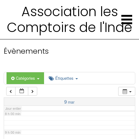
2 h 00 min
Association les
Comptoirs de l'Inde
3 h 00 min
4 h 00 min
Évènements
5 h 00 min
6 h 00 min
Catégories
Étiquettes
7 h 00 min
9
mar
Jour entier
8 h 00 min
9 h 00 min