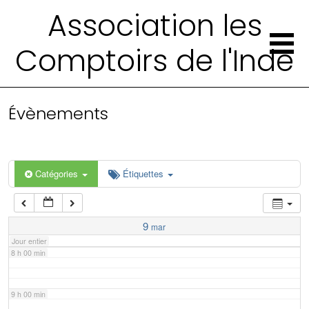
2 h 00 min
Association les
Comptoirs de l'Inde
3 h 00 min
4 h 00 min
Évènements
5 h 00 min
6 h 00 min
Catégories
Étiquettes
7 h 00 min
9
mar
Jour entier
8 h 00 min
9 h 00 min