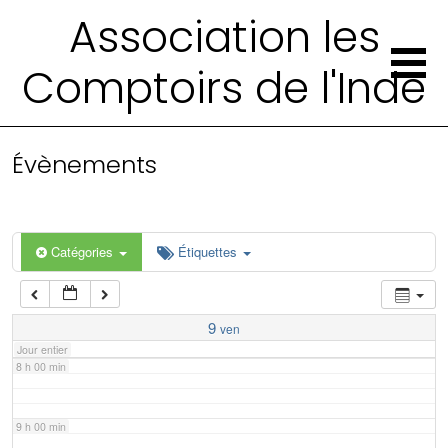
2 h 00 min
Association les
Comptoirs de l'Inde
3 h 00 min
4 h 00 min
Évènements
5 h 00 min
6 h 00 min
Catégories
Étiquettes
7 h 00 min
9
ven
Jour entier
8 h 00 min
9 h 00 min