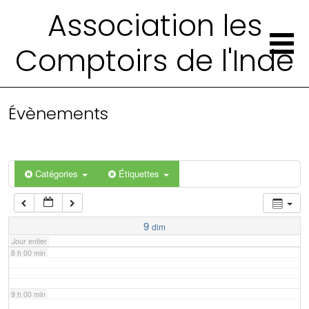
2 h 00 min
Association les
Comptoirs de l'Inde
3 h 00 min
4 h 00 min
Évènements
5 h 00 min
6 h 00 min
Catégories
Étiquettes
7 h 00 min
9
dim
Jour entier
8 h 00 min
9 h 00 min