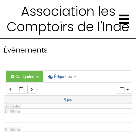
2 h 00 min
Association les
Comptoirs de l'Inde
3 h 00 min
4 h 00 min
Évènements
5 h 00 min
6 h 00 min
Catégories
Étiquettes
7 h 00 min
6
jeu
Jour entier
8 h 00 min
9 h 00 min