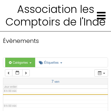
2 h 00 min
Association les
Comptoirs de l'Inde
3 h 00 min
4 h 00 min
Évènements
5 h 00 min
6 h 00 min
Catégories
Étiquettes
7 h 00 min
7
ven
Jour entier
8 h 00 min
9 h 00 min