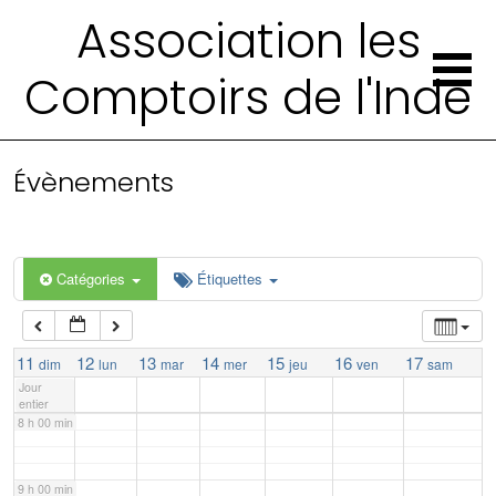
Association les
2 h 00 min
Comptoirs de l'Inde
3 h 00 min
4 h 00 min
Évènements
5 h 00 min
Catégories
Étiquettes
6 h 00 min
7 h 00 min
11
12
13
14
15
16
17
dim
lun
mar
mer
jeu
ven
sam
Jour
entier
8 h 00 min
9 h 00 min