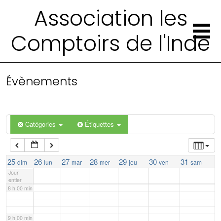
Association les
2 h 00 min
Comptoirs de l'Inde
3 h 00 min
4 h 00 min
Évènements
5 h 00 min
Catégories
Étiquettes
6 h 00 min
7 h 00 min
25
26
27
28
29
30
31
dim
lun
mar
mer
jeu
ven
sam
Jour
entier
8 h 00 min
9 h 00 min