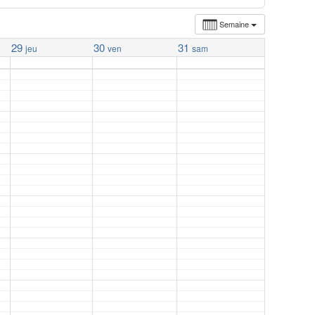
Semaine
29
30
31
jeu
ven
sam