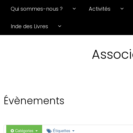
Qui sommes-nous ?
Activités
0 h 00 min
Inde des Livres
1 h 00 min
Associ
2 h 00 min
3 h 00 min
4 h 00 min
Évènements
5 h 00 min
6 h 00 min
Catégories
Étiquettes