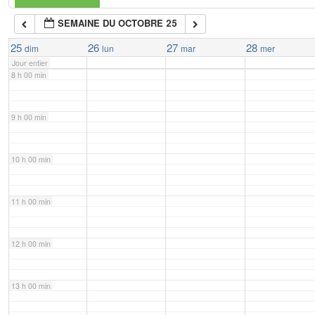
SEMAINE DU OCTOBRE 25
7 h 00 min
25
26
27
28
dim
lun
mar
mer
Jour entier
8 h 00 min
9 h 00 min
10 h 00 min
11 h 00 min
12 h 00 min
13 h 00 min