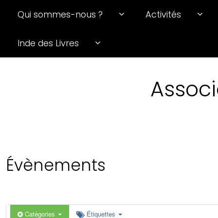
Qui sommes-nous ?
Activités
0 h 00 min
Inde des Livres
1 h 00 min
Associ
2 h 00 min
3 h 00 min
4 h 00 min
Évènements
5 h 00 min
6 h 00 min
Catégories
Étiquettes