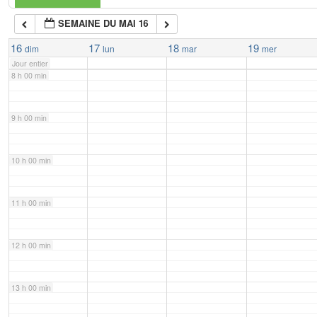
SEMAINE DU MAI 16
7 h 00 min
16
17
18
19
dim
lun
mar
mer
Jour entier
8 h 00 min
9 h 00 min
10 h 00 min
11 h 00 min
12 h 00 min
13 h 00 min