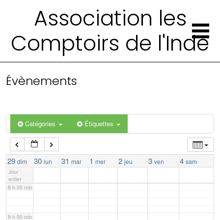
Association les
2 h 00 min
Comptoirs de l'Inde
3 h 00 min
4 h 00 min
Évènements
5 h 00 min
Catégories
Étiquettes
6 h 00 min
7 h 00 min
29
30
31
1
2
3
4
dim
lun
mar
mer
jeu
ven
sam
Jour
entier
8 h 00 min
9 h 00 min