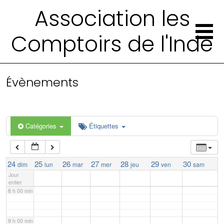
Association les
2 h 00 min
Comptoirs de l'Inde
3 h 00 min
4 h 00 min
Évènements
5 h 00 min
Catégories
Étiquettes
6 h 00 min
7 h 00 min
24
25
26
27
28
29
30
dim
lun
mar
mer
jeu
ven
sam
Jour
entier
8 h 00 min
9 h 00 min