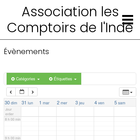
Association les
2 h 00 min
Comptoirs de l'Inde
3 h 00 min
4 h 00 min
Évènements
5 h 00 min
Catégories
Étiquettes
6 h 00 min
7 h 00 min
30
31
1
2
3
4
5
dim
lun
mar
mer
jeu
ven
sam
Jour
entier
8 h 00 min
9 h 00 min