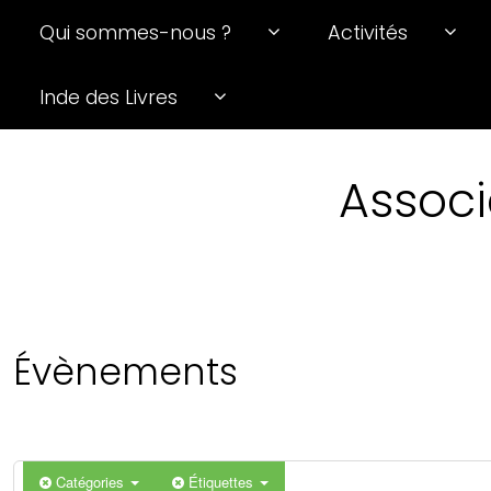
Qui sommes-nous ?
Activités
0 h 00 min
Inde des Livres
1 h 00 min
Associ
2 h 00 min
3 h 00 min
4 h 00 min
Évènements
5 h 00 min
6 h 00 min
Catégories
Étiquettes