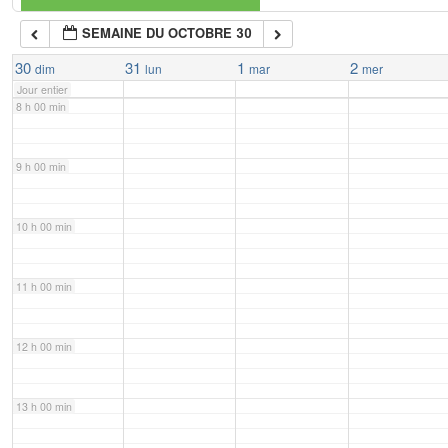
SEMAINE DU OCTOBRE 30
7 h 00 min
30
31
1
2
dim
lun
mar
mer
Jour entier
8 h 00 min
9 h 00 min
10 h 00 min
11 h 00 min
12 h 00 min
13 h 00 min