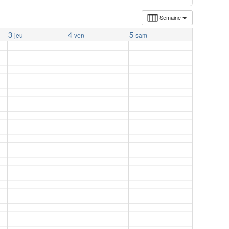
Semaine
3
4
5
jeu
ven
sam