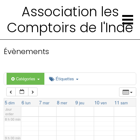
Association les
2 h 00 min
Comptoirs de l'Inde
3 h 00 min
4 h 00 min
Évènements
5 h 00 min
Catégories
Étiquettes
6 h 00 min
7 h 00 min
5
6
7
8
9
10
11
dim
lun
mar
mer
jeu
ven
sam
Jour
entier
8 h 00 min
9 h 00 min