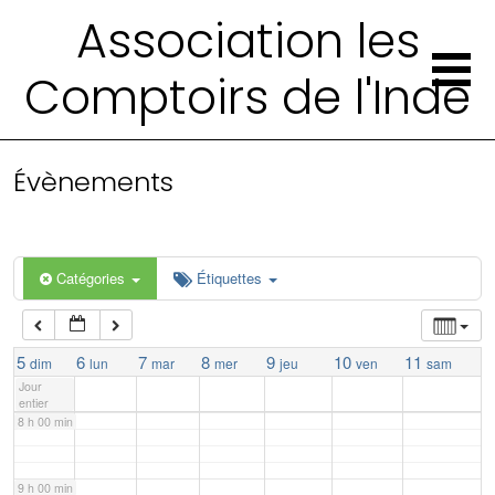
Association les
2 h 00 min
Comptoirs de l'Inde
3 h 00 min
4 h 00 min
Évènements
5 h 00 min
Catégories
Étiquettes
6 h 00 min
7 h 00 min
5
6
7
8
9
10
11
dim
lun
mar
mer
jeu
ven
sam
Jour
entier
8 h 00 min
9 h 00 min