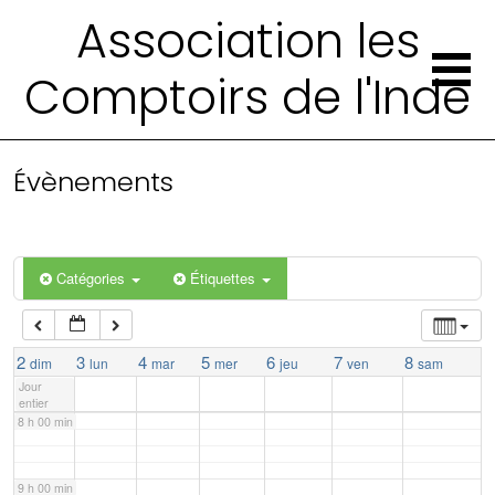
Association les
2 h 00 min
Comptoirs de l'Inde
3 h 00 min
4 h 00 min
Évènements
5 h 00 min
Catégories
Étiquettes
6 h 00 min
7 h 00 min
2
3
4
5
6
7
8
dim
lun
mar
mer
jeu
ven
sam
Jour
entier
8 h 00 min
9 h 00 min