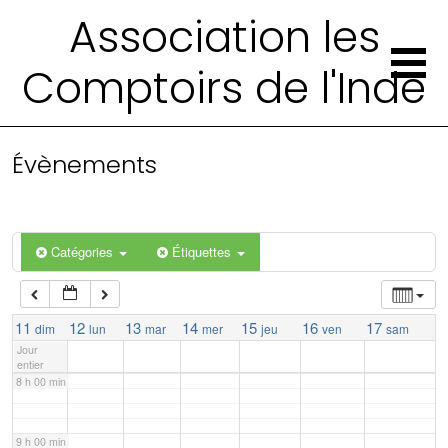
Association les
2 h 00 min
Comptoirs de l'Inde
3 h 00 min
4 h 00 min
Évènements
5 h 00 min
Catégories
Étiquettes
6 h 00 min
7 h 00 min
11
12
13
14
15
16
17
dim
lun
mar
mer
jeu
ven
sam
Jour
entier
8 h 00 min
9 h 00 min