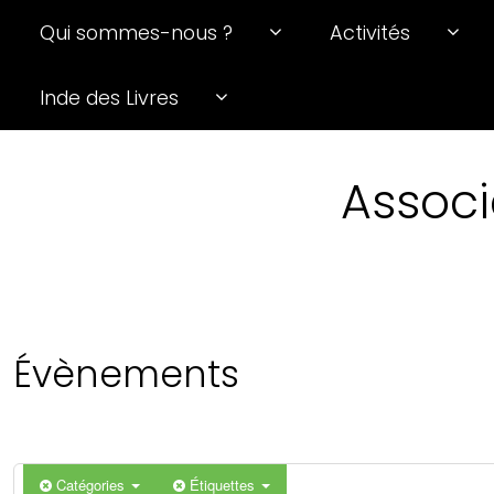
Qui sommes-nous ?
Activités
0 h 00 min
Inde des Livres
1 h 00 min
Associ
2 h 00 min
3 h 00 min
4 h 00 min
Évènements
5 h 00 min
6 h 00 min
Catégories
Étiquettes