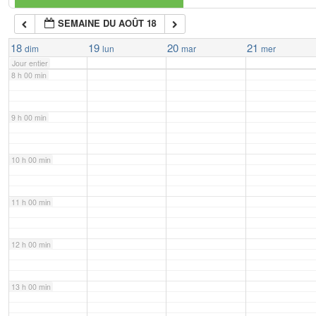
SEMAINE DU AOÛT 18
7 h 00 min
18
19
20
21
dim
lun
mar
mer
Jour entier
8 h 00 min
9 h 00 min
10 h 00 min
11 h 00 min
12 h 00 min
13 h 00 min