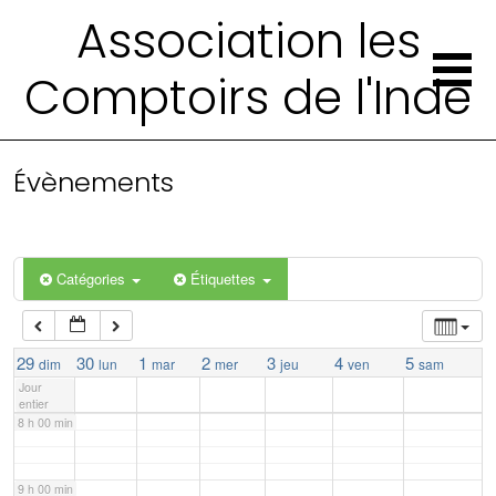
Association les
2 h 00 min
Comptoirs de l'Inde
3 h 00 min
4 h 00 min
Évènements
5 h 00 min
Catégories
Étiquettes
6 h 00 min
7 h 00 min
29
30
1
2
3
4
5
dim
lun
mar
mer
jeu
ven
sam
Jour
entier
8 h 00 min
9 h 00 min