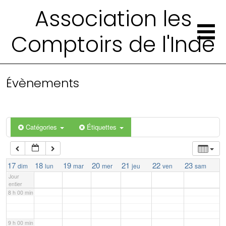
Association les
2 h 00 min
Comptoirs de l'Inde
3 h 00 min
4 h 00 min
Évènements
5 h 00 min
Catégories
Étiquettes
6 h 00 min
7 h 00 min
17
18
19
20
21
22
23
dim
lun
mar
mer
jeu
ven
sam
Jour
entier
8 h 00 min
9 h 00 min