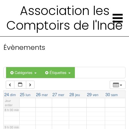
Association les
2 h 00 min
Comptoirs de l'Inde
3 h 00 min
4 h 00 min
Évènements
5 h 00 min
Catégories
Étiquettes
6 h 00 min
7 h 00 min
24
25
26
27
28
29
30
dim
lun
mar
mer
jeu
ven
sam
Jour
entier
8 h 00 min
9 h 00 min