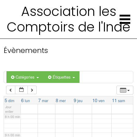
Association les
2 h 00 min
Comptoirs de l'Inde
3 h 00 min
4 h 00 min
Évènements
5 h 00 min
Catégories
Étiquettes
6 h 00 min
7 h 00 min
5
6
7
8
9
10
11
dim
lun
mar
mer
jeu
ven
sam
Jour
entier
8 h 00 min
9 h 00 min