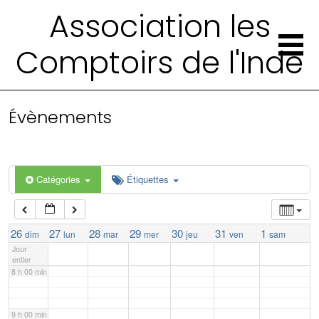
Association les
2 h 00 min
Comptoirs de l'Inde
3 h 00 min
4 h 00 min
Évènements
5 h 00 min
Catégories
Étiquettes
6 h 00 min
7 h 00 min
26
27
28
29
30
31
1
dim
lun
mar
mer
jeu
ven
sam
Jour
entier
8 h 00 min
9 h 00 min