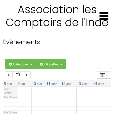
Association les
2 h 00 min
Comptoirs de l'Inde
3 h 00 min
4 h 00 min
Évènements
5 h 00 min
Catégories
Étiquettes
6 h 00 min
7 h 00 min
8
9
10
11
12
13
14
dim
lun
mar
mer
jeu
ven
sam
Jour
entier
8 h 00 min
9 h 00 min