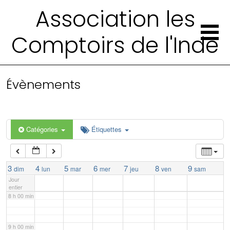
Association les
2 h 00 min
Comptoirs de l'Inde
3 h 00 min
4 h 00 min
Évènements
5 h 00 min
Catégories
Étiquettes
6 h 00 min
7 h 00 min
3
4
5
6
7
8
9
dim
lun
mar
mer
jeu
ven
sam
Jour
entier
8 h 00 min
9 h 00 min