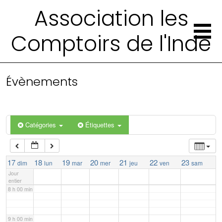
Association les
2 h 00 min
Comptoirs de l'Inde
3 h 00 min
4 h 00 min
Évènements
5 h 00 min
Catégories
Étiquettes
6 h 00 min
7 h 00 min
17
18
19
20
21
22
23
dim
lun
mar
mer
jeu
ven
sam
Jour
entier
8 h 00 min
9 h 00 min